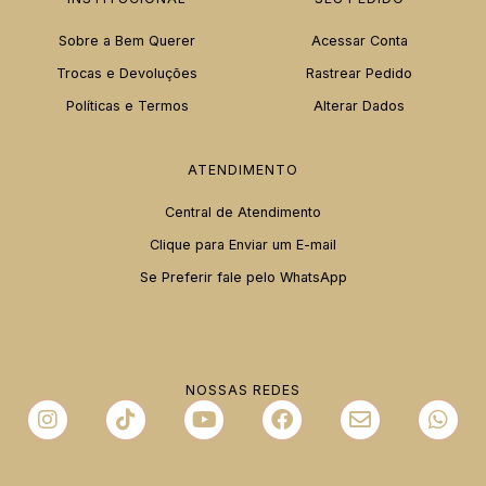
Sobre a Bem Querer
Acessar Conta
Trocas e Devoluções
Rastrear Pedido
Políticas e Termos
Alterar Dados
ATENDIMENTO
Central de Atendimento
Clique para Enviar um E-mail
Se Preferir fale pelo WhatsApp
NOSSAS REDES
I
T
Y
F
E
W
n
i
o
a
n
h
s
k
u
c
v
a
t
t
t
e
e
t