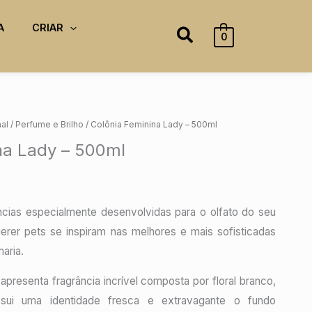
A
CRIAR
Pesquisar
0
nal
/
Perfume e Brilho
/ Colônia Feminina Lady – 500ml
na Lady – 500ml
ências especialmente desenvolvidas para o olfato do seu
erer pets se inspiram nas melhores e mais sofisticadas
maria.
apresenta fragrância incrível composta por floral branco,
ossui uma identidade fresca e extravagante o fundo