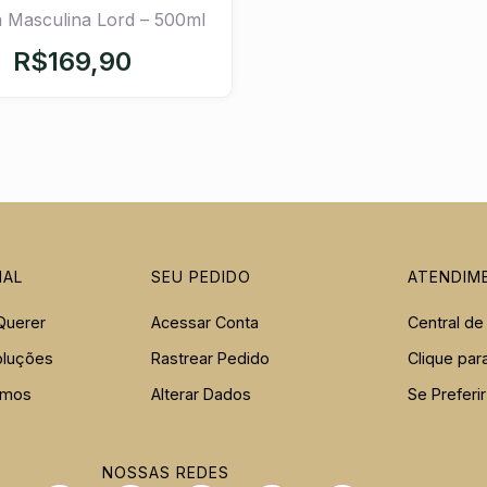
a Masculina Lord – 500ml
R$
169,90
NAL
SEU PEDIDO
ATENDIM
Querer
Acessar Conta
Central de
oluções
Rastrear Pedido
Clique par
ermos
Alterar Dados
Se Preferi
NOSSAS REDES