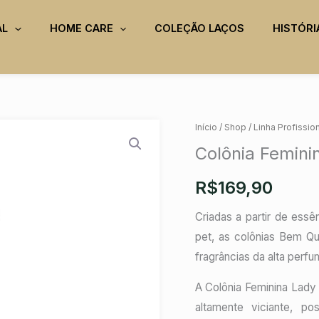
AL
HOME CARE
COLEÇÃO LAÇOS
HISTÓRI
Colônia
Início
/
Shop
/
Linha Profissio
Feminina
Colônia Femini
Lady
R$
169,90
-
500ml
Criadas a partir de ess
quantidade
pet, as colônias Bem Qu
fragrâncias da alta perfu
A Colônia Feminina Lady 
altamente viciante, p