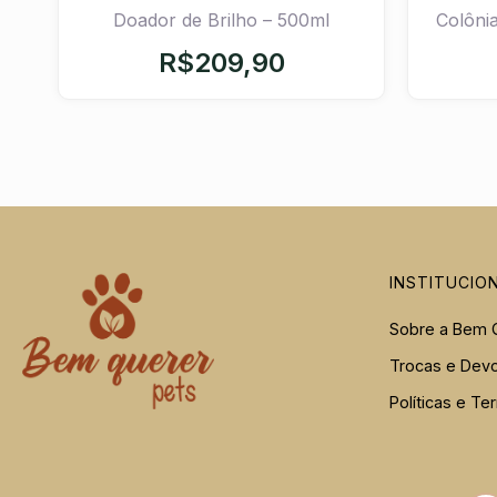
Doador de Brilho – 500ml
Colôni
R$
209,90
INSTITUCIO
Sobre a Bem 
Trocas e Dev
Políticas e T